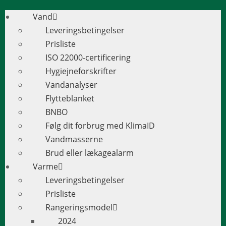
Vand
Leveringsbetingelser
Prisliste
ISO 22000-certificering
Hygiejneforskrifter
Vandanalyser
Flytteblanket
BNBO
Følg dit forbrug med KlimaID
Vandmasserne
Brud eller lækagealarm
Varme
Leveringsbetingelser
Prisliste
Rangeringsmodel
2024