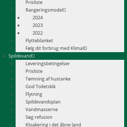
Prisliste
Rangeringsmodel
2024
2023
2022
Flytteblanket
Følg dit forbrug med KlimaID
Spildevand
Leveringsbetingelser
Prisliste
Tømning af hustanke
God Toiletskik
Flytning
Spildevandsplan
Vandmasserne
Søg refusion
Kloakering i det åbne land