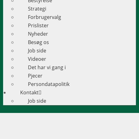
Bestyrelse
Strategi
Forbrugervalg
Prislister
Nyheder
Besøg os
Job side
Videoer
Det har vi gang i
Pjecer
Persondatapolitik
Kontakt
Job side