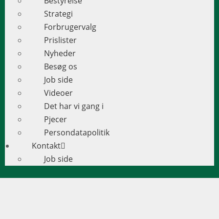
Bestyrelse
Strategi
Forbrugervalg
Prislister
Nyheder
Besøg os
Job side
Videoer
Det har vi gang i
Pjecer
Persondatapolitik
Kontakt
Job side