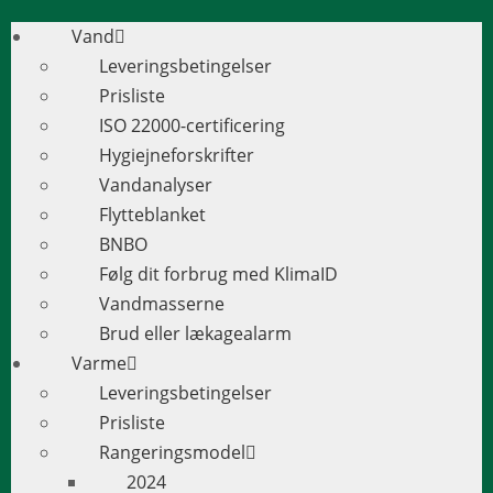
Vand
Leveringsbetingelser
Prisliste
ISO 22000-certificering
Hygiejneforskrifter
Vandanalyser
Flytteblanket
BNBO
Følg dit forbrug med KlimaID
Vandmasserne
Brud eller lækagealarm
Varme
Leveringsbetingelser
Prisliste
Rangeringsmodel
2024