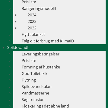
Prisliste
Rangeringsmodel
2024
2023
2022
Flytteblanket
Følg dit forbrug med KlimaID
Spildevand
Leveringsbetingelser
Prisliste
Tømning af hustanke
God Toiletskik
Flytning
Spildevandsplan
Vandmasserne
Søg refusion
Kloakering i det åbne land