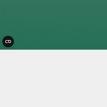
ÅBNINGSTIDER PÅ TELEFONEN
Mandag – torsdag
kl. 09.00 – 14.00
Fredag
kl. 09.00 – 12.00
Der er lukket for personlig betjening