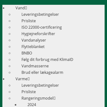
Vand
Leveringsbetingelser
Prisliste
ISO 22000-certificering
Hygiejneforskrifter
Vandanalyser
Flytteblanket
BNBO
Følg dit forbrug med KlimaID
Vandmasserne
Brud eller lækagealarm
Varme
Leveringsbetingelser
Prisliste
Rangeringsmodel
2024