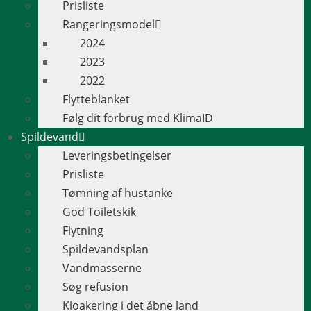
Prisliste
Rangeringsmodel
2024
2023
2022
Flytteblanket
Følg dit forbrug med KlimaID
Spildevand
Leveringsbetingelser
Prisliste
Tømning af hustanke
God Toiletskik
Flytning
Spildevandsplan
Vandmasserne
Søg refusion
Kloakering i det åbne land