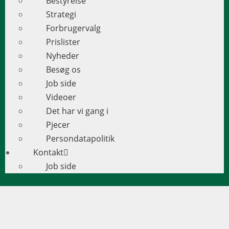
Bestyrelse
Strategi
Forbrugervalg
Prislister
Nyheder
Besøg os
Job side
Videoer
Det har vi gang i
Pjecer
Persondatapolitik
Kontakt
Job side